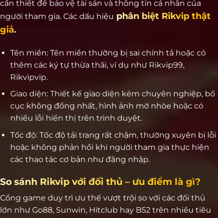
cần thiết để bảo vệ tài sản và thông tin cá nhân của
phân biệt Rikvip thật
người tham gia. Các dấu hiệu
giả
.
Tên miền: Tên miền thường bị sai chính tả hoặc có
thêm các ký tự thừa thãi, ví dụ như Rikvip99,
Rikvipvip.
Giao diện: Thiết kế giao diện kém chuyên nghiệp, bố
cục không đồng nhất, hình ảnh mờ nhòe hoặc có
nhiều lỗi hiển thị trên trình duyệt.
Tốc độ: Tốc độ tải trang rất chậm, thường xuyên bị lỗi
hoặc không phản hồi khi người tham gia thực hiện
các thao tác cơ bản như đăng nhập.
So sánh Rikvip với đối thủ – ưu điểm là gì?
Cổng game duy trì ưu thế vượt trội so với các đối thủ
lớn như Go88, Sunwin, Hitclub hay B52 trên nhiều tiêu