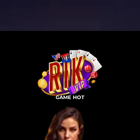
GAME HOT