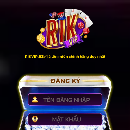
RIKVIP.BZ
✅
là tên miền chính hãng duy nhất