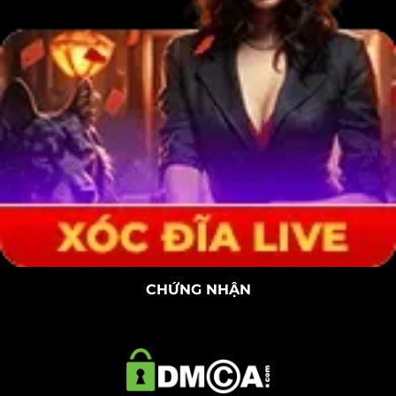
CHỨNG NHẬN