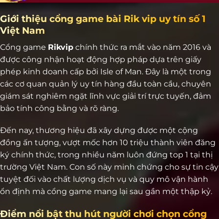
Giới thiệu cổng game bài Rik vip uy tín số 1
Việt Nam
Cổng game
Rikvip
chính thức ra mắt vào năm 2016 và
được công nhận hoạt động hợp pháp dựa trên giấy
phép kinh doanh cấp bởi Isle of Man. Đây là một trong
các cơ quan quản lý uy tín hàng đầu toàn cầu, chuyên
giám sát nghiêm ngặt lĩnh vực giải trí trực tuyến, đảm
bảo tính công bằng và rõ ràng.
Đến nay, thương hiệu đã xây dựng được một cộng
đồng ấn tượng, vượt mốc hơn 10 triệu thành viên đăng
ký chính thức, trong nhiều năm luôn đứng top 1 tại thị
trường Việt Nam. Con số này minh chứng cho sự tin cậy
tuyệt đối vào chất lượng dịch vụ và quy mô vận hành
ổn định mà cổng game mang lại sau gần một thập kỷ.
Điểm nổi bật thu hút người chơi chọn cổng