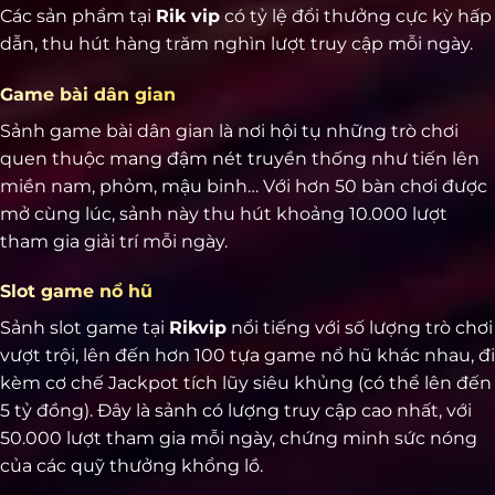
Các sản phẩm tại
Rik vip
có tỷ lệ đổi thưởng cực kỳ hấp
dẫn, thu hút hàng trăm nghìn lượt truy cập mỗi ngày.
Game bài dân gian
Sảnh game bài dân gian là nơi hội tụ những trò chơi
quen thuộc mang đậm nét truyền thống như tiến lên
miền nam, phỏm, mậu binh… Với hơn 50 bàn chơi được
mở cùng lúc, sảnh này thu hút khoảng 10.000 lượt
tham gia giải trí mỗi ngày.
Slot game nổ hũ
Sảnh slot game tại
Rikvip
nổi tiếng với số lượng trò chơi
vượt trội, lên đến hơn 100 tựa game nổ hũ khác nhau, đi
kèm cơ chế Jackpot tích lũy siêu khủng (có thể lên đến
5 tỷ đồng). Đây là sảnh có lượng truy cập cao nhất, với
50.000 lượt tham gia mỗi ngày, chứng minh sức nóng
của các quỹ thưởng khổng lồ.