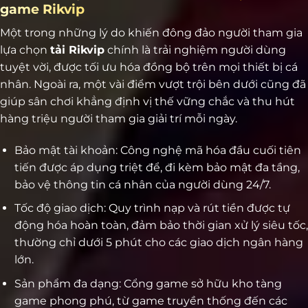
game Rikvip
Một trong những lý do khiến đông đảo người tham gia
lựa chọn
tải Rikvip
chính là trải nghiệm người dùng
tuyệt vời, được tối ưu hóa đồng bộ trên mọi thiết bị cá
nhân. Ngoài ra, một vài điểm vượt trội bên dưới cũng đã
giúp sân chơi khẳng định vị thế vững chắc và thu hút
hàng triệu người tham gia giải trí mỗi ngày.
Bảo mật tài khoản: Công nghệ mã hóa đầu cuối tiên
tiến được áp dụng triệt để, đi kèm bảo mật đa tầng,
bảo vệ thông tin cá nhân của người dùng 24/7.
Tốc độ giao dịch: Quy trình nạp và rút tiền được tự
động hóa hoàn toàn, đảm bảo thời gian xử lý siêu tốc,
thường chỉ dưới 5 phút cho các giao dịch ngân hàng
lớn.
Sản phẩm đa dạng: Cổng game sở hữu kho tàng
game phong phú, từ game truyền thống đến các