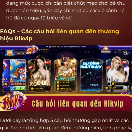
dạng mức cược, chỉ cần biết chút mẹo chơi dễ thu
được tiền triệu, gần đây chỉ một cú click ở sảnh nổ
hũ đã có ngay 10 triệu về ví.”
FAQs – Các câu hỏi liên quan đến thương
hiệu Rikvip
Dưới đây là tổng hợp 5 câu hỏi thường gặp nhất và các
giải đáp chi tiết liên quan đến thương hiệu, tính pháp lý,