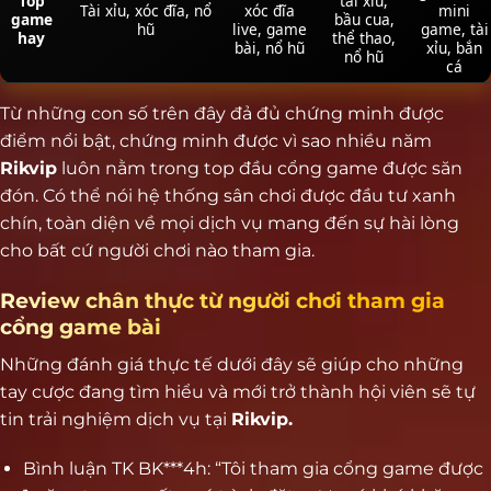
Top
tài xỉu,
Tài xỉu, xóc đĩa, nổ
xóc đĩa
mini
game
bầu cua,
hũ
live, game
game, tài
hay
thể thao,
bài, nổ hũ
xỉu, bắn
nổ hũ
cá
Từ những con số trên đây đả đủ chứng minh được
điểm nổi bật, chứng minh được vì sao nhiều năm
Rikvip
luôn nằm trong top đầu cổng game được săn
đón. Có thể nói hệ thống sân chơi được đầu tư xanh
chín, toàn diện về mọi dịch vụ mang đến sự hài lòng
cho bất cứ người chơi nào tham gia.
Review chân thực từ người chơi tham gia
cổng game bài
Những đánh giá thực tế dưới đây sẽ giúp cho những
tay cược đang tìm hiểu và mới trở thành hội viên sẽ tự
tin trải nghiệm dịch vụ tại
Rikvip.
Bình luận TK BK***4h: “Tôi tham gia cổng game được