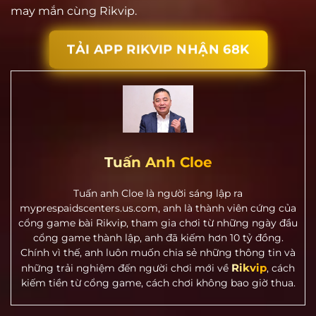
may mắn cùng Rikvip.
TẢI APP RIKVIP NHẬN 68K
Tuấn Anh Cloe
Tuấn anh Cloe là người sáng lập ra
myprespaidscenters.us.com, anh là thành viên cứng của
cổng game bài Rikvip, tham gia chơi từ những ngày đầu
cổng game thành lập, anh đã kiếm hơn 10 tỷ đồng.
Chính vì thế, anh luôn muốn chia sẻ những thông tin và
Rikvip
những trải nghiệm đến người chơi mới về
, cách
kiếm tiền từ cổng game, cách chơi không bao giờ thua.