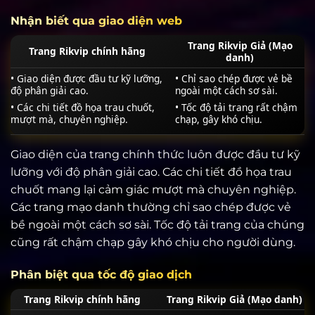
Nhận biết qua giao diện web
Trang Rikvip Giả (Mạo
Trang Rikvip chính hãng
danh)
• Giao diện được đầu tư kỹ lưỡng,
• Chỉ sao chép được vẻ bề
độ phân giải cao.
ngoài một cách sơ sài.
• Các chi tiết đồ họa trau chuốt,
• Tốc độ tải trang rất chậm
mượt mà, chuyên nghiệp.
chạp, gây khó chịu.
Giao diện của trang chính thức luôn được đầu tư kỹ
lưỡng với độ phân giải cao. Các chi tiết đồ họa trau
chuốt mang lại cảm giác mượt mà chuyên nghiệp.
Các trang mạo danh thường chỉ sao chép được vẻ
bề ngoài một cách sơ sài. Tốc độ tải trang của chúng
cũng rất chậm chạp gây khó chịu cho người dùng.
Phân biệt qua tốc độ giao dịch
Trang Rikvip chính hãng
Trang Rikvip Giả (Mạo danh)