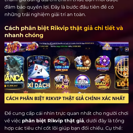
đảm bảo quyền lợi. Đây là bước đầu tiên để có
những trải nghiệm giải trí an toàn.
Cách phân biệt Rikvip thật giả chi tiết và
nhanh chóng
Để cung cấp cái nhìn trực quan nhất cho người chơi
về việc
phân biệt Rikvip thật giả
, dưới đây là tổng
hợp các tiêu chí cốt lõi giúp bạn đối chiếu. Cụ thể: