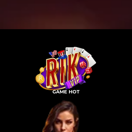
GAME HOT