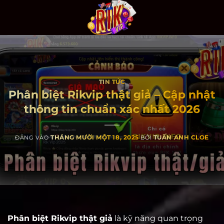
Bỏ
qua
nội
dung
TIN TỨC
Phân biệt Rikvip thật giả – Cập nhật
thông tin chuẩn xác nhất 2026
THÁNG MƯỜI MỘT 18, 2025
TUẤN ANH CLOE
ĐĂNG VÀO
BỞI
Phân biệt Rikvip thật giả
là kỹ năng quan trọng