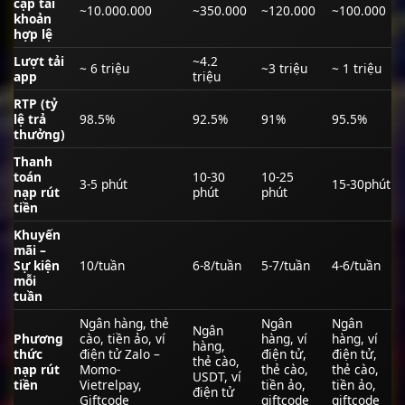
cập tài
~10.000.000
~350.000
~120.000
~100.000
khoản
hợp lệ
Lượt tải
~4.2
~ 6 triệu
~3 triệu
~ 1 triệu
app
triệu
RTP (tỷ
lệ trả
98.5%
92.5%
91%
95.5%
thưởng)
Thanh
toán
10-30
10-25
3-5 phút
15-30phút
nạp rút
phút
phút
tiền
Khuyến
mãi –
Sự kiện
10/tuần
6-8/tuần
5-7/tuần
4-6/tuần
mỗi
tuần
Ngân hàng, thẻ
Ngân
Ngân
Ngân
Phương
cào, tiền ảo, ví
hàng, ví
hàng, ví
hàng,
thức
điện tử Zalo –
điện tử,
điện tử,
thẻ cào,
nạp rút
Momo-
thẻ cào,
thẻ cào,
USDT, ví
tiền
Vietrelpay,
tiền ảo,
tiền ảo,
điện tử
Giftcode
giftcode
giftcode