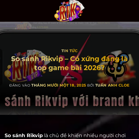
Bỏ
qua
nội
dung
TIN TỨC
So sánh Rikvip – Có xứng đáng là
top game bài 2026?
THÁNG MƯỜI MỘT 18, 2025
TUẤN ANH CLOE
ĐĂNG VÀO
BỞI
So sánh Rikvip
là chủ đề khiến nhiều người chơi