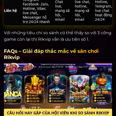
Chat
live chat,
Hotline,
Facebook- Zalo,
live,
hotline,
Telegram,
Hotline, Viber,
Liên hệ
mạng xã
mạng xã
live chat
live chat,
hội,
hội,
hoạt động
Messenger hỗ
email
email
24/24
trợ 24/24 nhanh
Với những tiêu chí so sánh có thể thấy so với 3 cổng
game còn lại thì Rikvip vẫn là ưu tiên số 1.
FAQs – Giải đáp thắc mắc về sân chơi
Rikvip