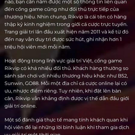
nào, bạn cần nắm được một số thông tin liên quan
đến cổng game cũng như đối thủ trực tiếp của
thương hiệu. Nhìn chung, Rikvip là cái tên có hàng
thập kỷ kinh nghiệm trong giới cá cược trực tuyến.
Trang giải trí lần đầu xuất hiện năm 2011 và kể từ đó
đến nay vẫn duy trì được sức hút, ghi nhận hơn 1
triệu hội viên mới mỗi năm.
Hoạt động trong lĩnh vực giải trí Việt, cổng game
Rikvip có khá nhiều đối thủ. Khách hàng thường so
sánh sân chơi với nhiều thương hiệu khác như B52,
Sunwin, GO88. Mỗi một địa chỉ cá cược online lại có
ưu, nhược điểm riêng. Tuy nhiên, khi đặt lên bàn
cân, Rikvip vẫn khẳng định được vị thế dẫn đầu giới
giải trí online.
Một số đánh giá thực tế mang tính khách quan khi
hội viên để lại những lời bình luận khi tham gia dịch
vụ giải trí một thời gian.