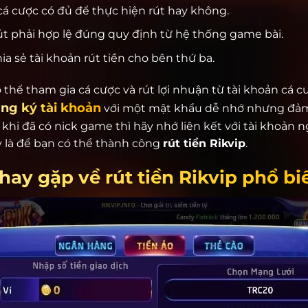
 cá cược có đủ để thực hiện rút hay không.
t phải hợp lệ đúng quy định từ hệ thống game bài.
 sẻ tài khoản rút tiền cho bên thứ ba.
 thể tham gia cá cược và rút lợi nhuận từ tài khoản cá c
ng ký tài khoản
với một mật khẩu dễ nhớ nhưng đảm 
khi đã có nick game thì hãy nhớ liên kết với tài khoản n
y là để bạn có thể thành công
rút tiền Rikvip
.
hay gặp về rút tiền Rikvip phổ bi