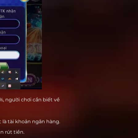
, người chơi cần biết về
 là tài khoản ngân hàng.
 rút tiền.