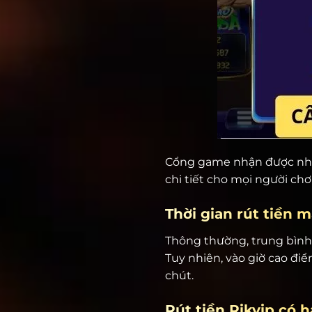
Cổng game nhận được nhiều 
chi tiết cho mọi người chơi
Thời gian rút tiền 
Thông thường, trung bình 
Tuy nhiên, vào giờ cao điể
chút.
Rút tiền Rikvip có 