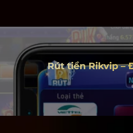
Bỏ
qua
nội
dung
Rút tiền Rikvip –