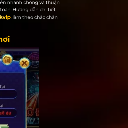
tiền nhanh chóng và thuận
toàn. Hướng dẫn chi tiết
kvip
, làm theo chắc chắn
hơi