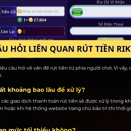
câu hỏi về vấn đề rút tiền từ phía người chơi. Vì vậy, 
.
mất khoảng bao lâu để xử lý?
các giao dịch thanh toán rút tiền sẽ được xử lý trong k
m hoặc khi hệ thống website trang chủ bảo trì thì thời 
hạn mức tối thiểu không?